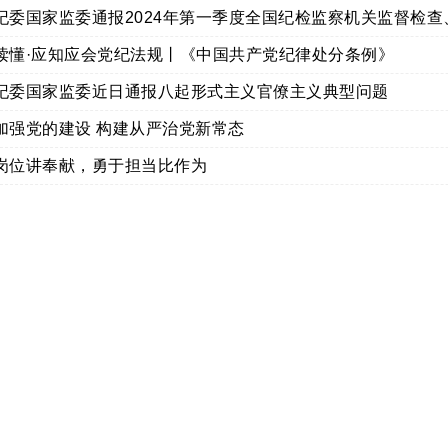
读懂·应知应会党纪法规丨《中国共产党纪律处分条例》
纪委国家监委近日通报八起形式主义官僚主义典型问题
加强党的建设 构建从严治党新常态
岗位讲奉献，勇于担当比作为