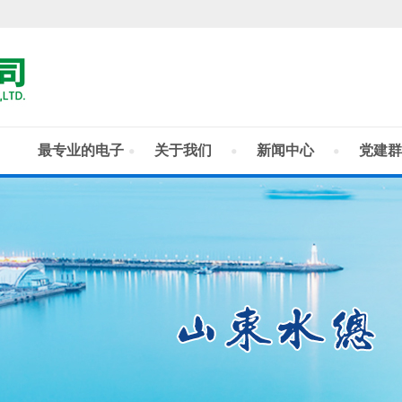
最专业的电子
关于我们
新闻中心
党建群
竞技门户！