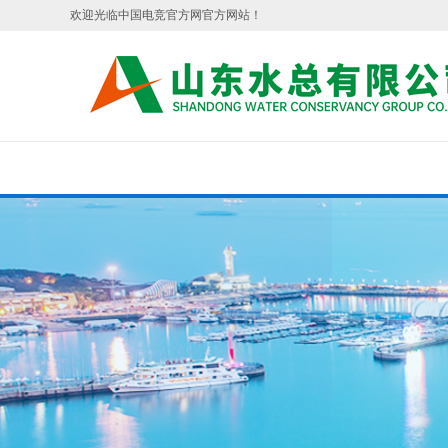
欢迎光临中国电竞官方网官方网站！