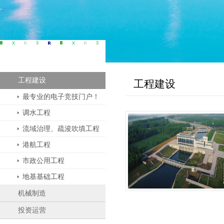
业务板块
工程建设
工程建设
最专业的电子竞技门户！
调水工程
流域治理、疏浚吹填工程
港航工程
市政公用工程
地基基础工程
机械制造
投资运营