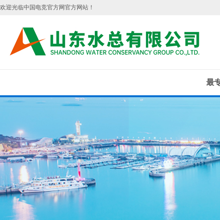
欢迎光临中国电竞官方网官方网站！
最
竞