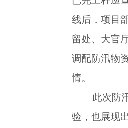
已完工程巡
线后，项目
留处、大官
调配防汛物
情。
此次防汛险
验，也展现