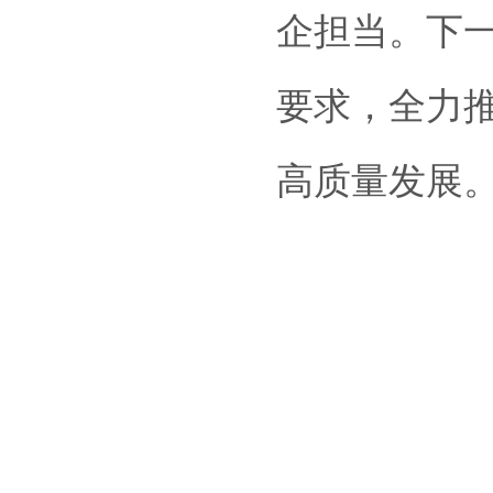
企担当。下一
要求，全力
高质量发展