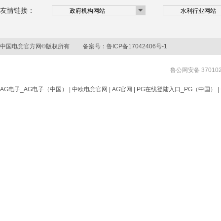
友情链接：
中国电竞官方网©版权所有 备案号：
鲁ICP备17042406号-1
鲁公网安备 370102
AG电子_AG电子（中国）
|
中欧电竞官网
|
AG官网
|
PG在线登陆入口_PG（中国）
|