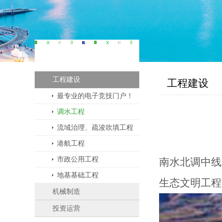
业务板块
工程建设
工程建设
最专业的电子竞技门户！
调水工程
流域治理、疏浚吹填工程
港航工程
市政公用工程
南水北调中线
地基基础工程
生态文明工程
机械制造
投资运营