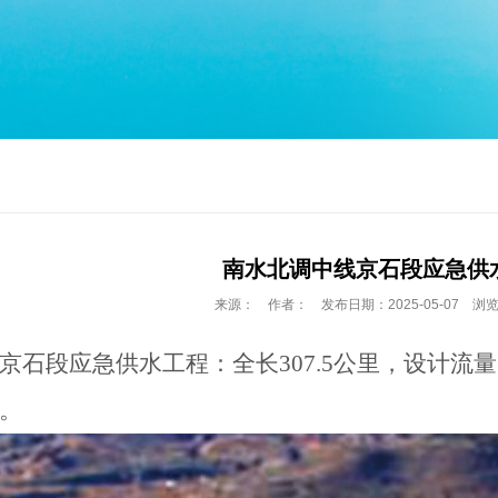
南水北调中线京石段应急供
来源： 作者： 发布日期：2025-05-07 浏览
京石段应急供水工程：全长
307.5公里，设计流
。