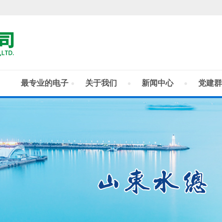
最专业的电子
关于我们
新闻中心
党建群
竞技门户！