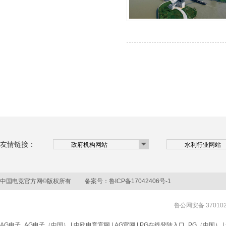
友情链接：
中国电竞官方网©版权所有 备案号：
鲁ICP备17042406号-1
鲁公网安备 370102
AG电子_AG电子（中国）
|
中欧电竞官网
|
AG官网
|
PG在线登陆入口_PG（中国）
|